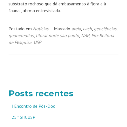
substrato rochoso que dá embasamento à flora e à
fauna”, afirma entrevistada.
Postado em
Notícias
Marcado
areia
,
each
,
geociências
,
geohereditas
,
litoral norte são paulo
,
NAP
,
Pró-Reitoria
de Pesquisa
,
USP
Navegação
por
posts
Posts recentes
I Encontro de Pós-Doc
25º SIICUSP