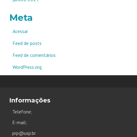
Meta
Acessar
Feed de posts
Feed de comentários
WordPress.org
Informações
Telefone;
E-mail;
prp@usp.br