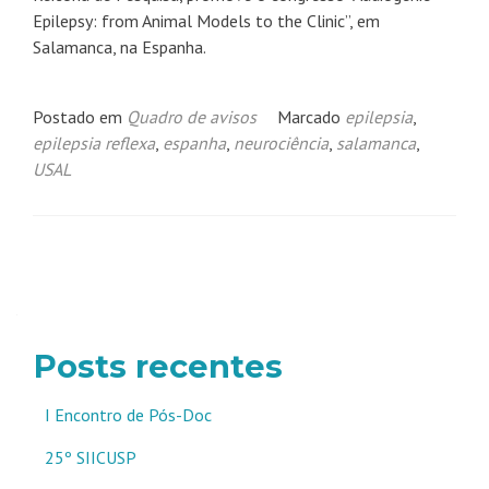
Epilepsy: from Animal Models to the Clinic”, em
Salamanca, na Espanha.
Postado em
Quadro de avisos
Marcado
epilepsia
,
epilepsia reflexa
,
espanha
,
neurociência
,
salamanca
,
USAL
Navegação
por
posts
Posts recentes
I Encontro de Pós-Doc
25º SIICUSP