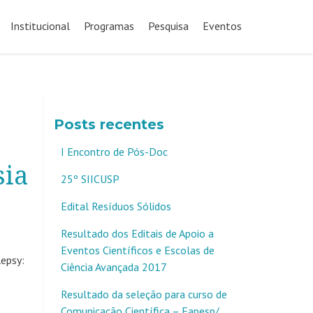
Pular
para
Institucional
Programas
Pesquisa
Eventos
o
conteúdo
Posts recentes
I Encontro de Pós-Doc
sia
25º SIICUSP
Edital Resíduos Sólidos
Resultado dos Editais de Apoio a
Eventos Científicos e Escolas de
lepsy:
Ciência Avançada 2017
Resultado da seleção para curso de
Comunicação Científica – Fapesp/