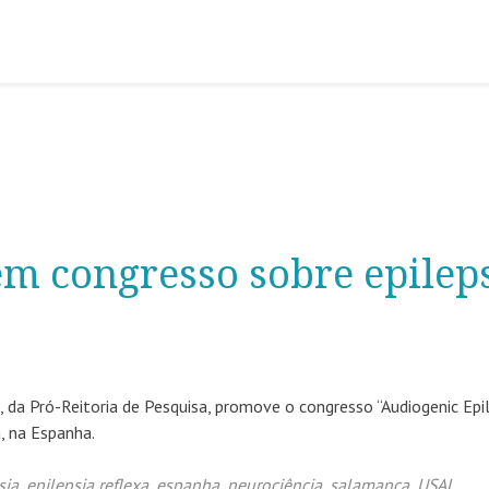
 congresso sobre epilep
da Pró-Reitoria de Pesquisa, promove o congresso “Audiogenic Epi
, na Espanha.
sia
,
epilepsia reflexa
,
espanha
,
neurociência
,
salamanca
,
USAL