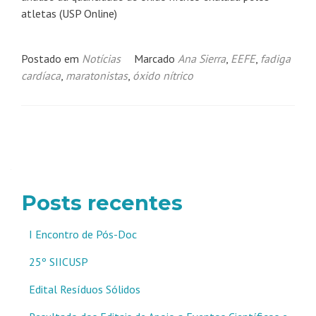
atletas (USP Online)
Postado em
Notícias
Marcado
Ana Sierra
,
EEFE
,
fadiga
cardíaca
,
maratonistas
,
óxido nítrico
Navegação
por
posts
Posts recentes
I Encontro de Pós-Doc
25º SIICUSP
Edital Resíduos Sólidos