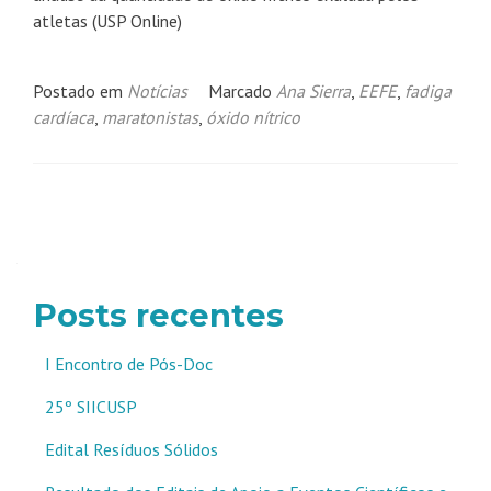
atletas (USP Online)
Postado em
Notícias
Marcado
Ana Sierra
,
EEFE
,
fadiga
cardíaca
,
maratonistas
,
óxido nítrico
Navegação
por
posts
Posts recentes
I Encontro de Pós-Doc
25º SIICUSP
Edital Resíduos Sólidos