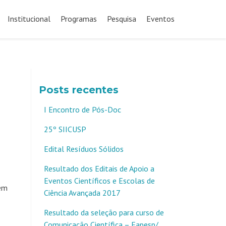
Pular
para
Institucional
Programas
Pesquisa
Eventos
o
conteúdo
Posts recentes
I Encontro de Pós-Doc
25º SIICUSP
Edital Resíduos Sólidos
Resultado dos Editais de Apoio a
Eventos Científicos e Escolas de
 em
Ciência Avançada 2017
Resultado da seleção para curso de
Comunicação Científica – Fapesp/