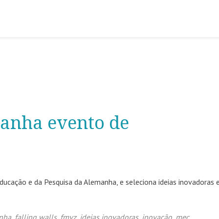
ganha evento de
Educação e da Pesquisa da Alemanha, e seleciona ideias inovadoras
nha
,
falling walls
,
fmvz
,
ideias inovadoras
,
inovação
,
mec