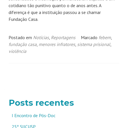
cotidiano tão punitivo quanto o de anos antes. A
diferença é que a instituição passou a se chamar
Fundação Casa.
Postado em
Notícias
,
Reportagens
Marcado
febem
,
fundação casa
,
menores infratores
,
sistema prisional
,
violência
Navegação
por
posts
Posts recentes
I Encontro de Pós-Doc
25º SIICUSP