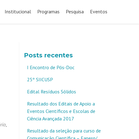
Pular
para
Institucional
Programas
Pesquisa
Eventos
o
conteúdo
Posts recentes
I Encontro de Pós-Doc
25º SIICUSP
Edital Resíduos Sólidos
o
Resultado dos Editais de Apoio a
Eventos Científicos e Escolas de
Ciência Avançada 2017
rio
,
Resultado da seleção para curso de
Comunicação Científica – Fapesp/