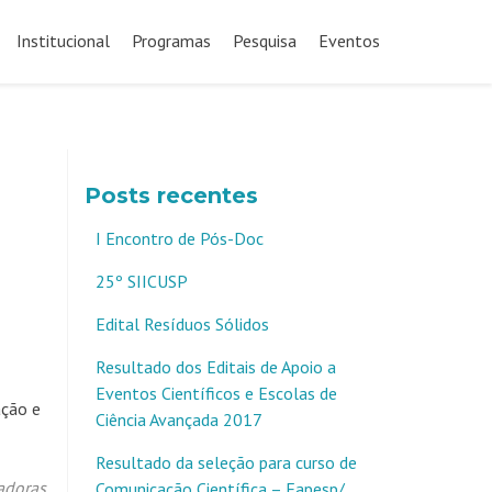
Pular
para
Institucional
Programas
Pesquisa
Eventos
o
conteúdo
Posts recentes
I Encontro de Pós-Doc
25º SIICUSP
Edital Resíduos Sólidos
Resultado dos Editais de Apoio a
Eventos Científicos e Escolas de
ação e
Ciência Avançada 2017
Resultado da seleção para curso de
adoras
,
Comunicação Científica – Fapesp/