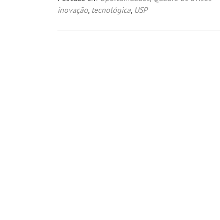
inovação
,
tecnológica
,
USP
Navegação
por
posts