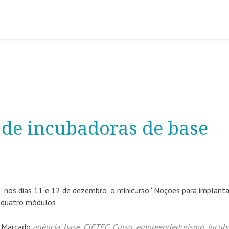
 de incubadoras de base
 nos dias 11 e 12 de dezembro, o minicurso “Noções para implant
m quatro módulos
Marcado
agência
,
base
,
CIETEC
,
Curso
,
empreendedorismo
,
incub