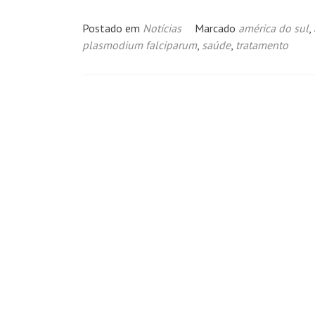
Postado em
Notícias
Marcado
américa do sul
,
plasmodium falciparum
,
saúde
,
tratamento
Navegação
por
posts