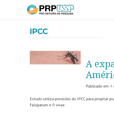
IPCC
A exp
Améric
Publicado em
4 
Estudo utiliza previsões do IPCC para projetar p
falciparum e P. vivax