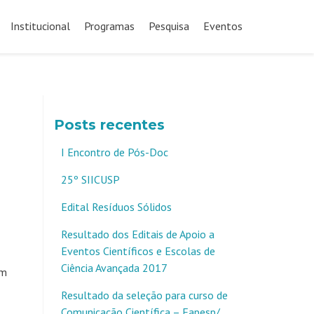
Pular
para
Institucional
Programas
Pesquisa
Eventos
o
conteúdo
Posts recentes
I Encontro de Pós-Doc
25º SIICUSP
Edital Resíduos Sólidos
Resultado dos Editais de Apoio a
Eventos Científicos e Escolas de
Ciência Avançada 2017
um
Resultado da seleção para curso de
Comunicação Científica – Fapesp/