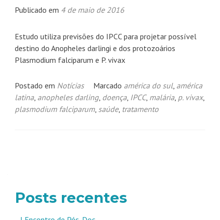
Publicado em
4 de maio de 2016
Estudo utiliza previsões do IPCC para projetar possível
destino do Anopheles darlingi e dos protozoários
Plasmodium falciparum e P. vivax
Postado em
Notícias
Marcado
américa do sul
,
américa
latina
,
anopheles darling
,
doença
,
IPCC
,
malária
,
p. vivax
,
plasmodium falciparum
,
saúde
,
tratamento
Navegação
por
posts
Posts recentes
I Encontro de Pós-Doc