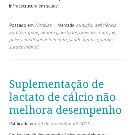
infraestrutura em saúde.
Postado em
Notícias
Marcado
audição
,
deficiência
auditiva
,
gene
,
genoma
,
gestante
,
gravidez
,
nutrição
,
países em desenvolvimento
,
saúde pública
,
surdez
,
surdez infantil
Suplementação de
lactato de cálcio não
melhora desempenho
Publicado em
23 de novembro de 2015
Em testes de desempenho físico anaeróbio para