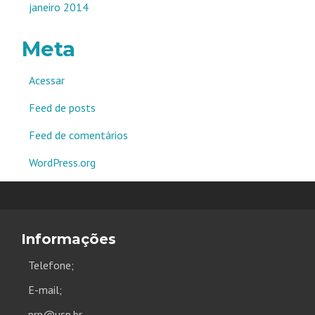
janeiro 2014
Meta
Acessar
Feed de posts
Feed de comentários
WordPress.org
Informações
Telefone;
E-mail;
prp@usp.br