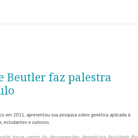
 Beutler faz palestra
ulo
ico em 2011, apresentou sua pesquisa sobre genética aplicada à
, estudantes e curiosos.
utler
,
bruce
,
centro
,
da
,
deconvenções
,
demedicina
,
faculdade
,
fis