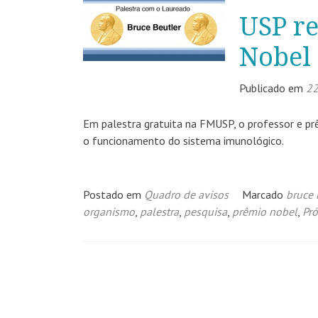
USP r
Nobel
Publicado em
22
Em palestra gratuita na FMUSP, o professor e pr
o funcionamento do sistema imunológico.
Postado em
Quadro de avisos
Marcado
bruce 
organismo
,
palestra
,
pesquisa
,
prêmio nobel
,
Pró
Navegação
por