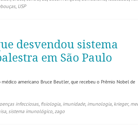
ebouças
,
USP
 que desvendou sistema
alestra em São Paulo
o médico americano Bruce Beutler, que recebeu o Prêmio Nobel de
oenças infecciosas
,
fisiologia
,
imunidade
,
imunologia
,
krieger
,
med
isa
,
sistema imunológico
,
zago