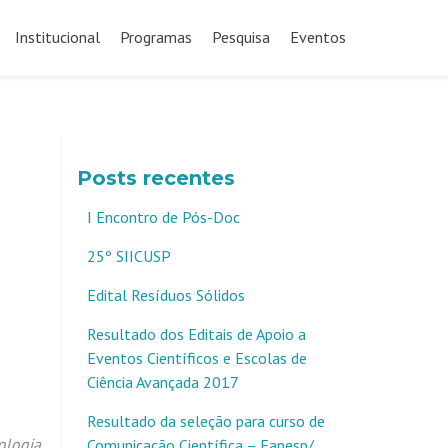
Pular
para
Institucional
Programas
Pesquisa
Eventos
o
conteúdo
Posts recentes
I Encontro de Pós-Doc
25º SIICUSP
Edital Resíduos Sólidos
Resultado dos Editais de Apoio a
Eventos Científicos e Escolas de
Ciência Avançada 2017
Resultado da seleção para curso de
iologia
,
Comunicação Científica – Fapesp/