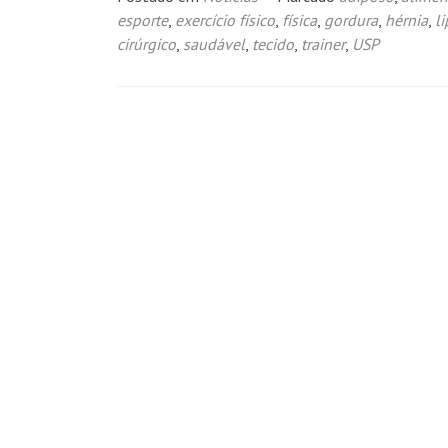
esporte
,
exercício físico
,
física
,
gordura
,
hérnia
,
l
cirúrgico
,
saudável
,
tecido
,
trainer
,
USP
Navegação
por
posts