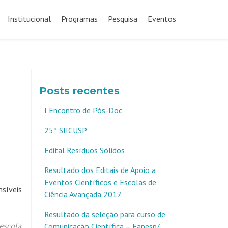
Pular
para
Institucional
Programas
Pesquisa
Eventos
o
conteúdo
Posts recentes
I Encontro de Pós-Doc
25º SIICUSP
Edital Resíduos Sólidos
Resultado dos Editais de Apoio a
Eventos Científicos e Escolas de
nsíveis
Ciência Avançada 2017
Resultado da seleção para curso de
escola
,
Comunicação Científica – Fapesp/