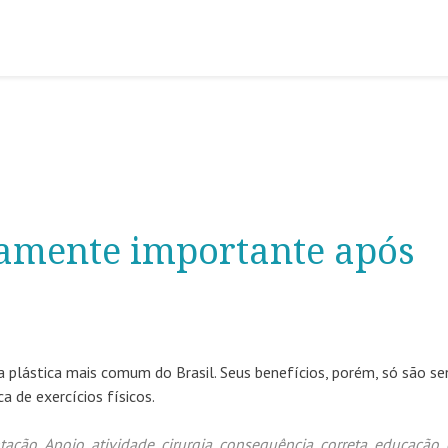
mamente importante após
gia plástica mais comum do Brasil. Seus benefícios, porém, só são se
 de exercícios físicos.
tação
,
Apoio
,
atividade
,
cirurgia
,
consequência
,
correta
,
educação
,