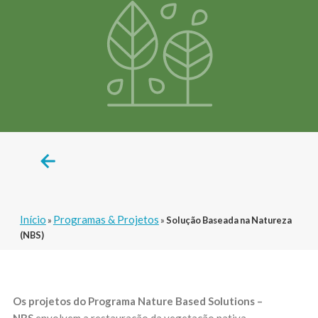
Início
Programas & Projetos
»
»
Solução Baseada na Natureza
(NBS)
Os projetos do Programa Nature Based Solutions –
NBS
envolvem a restauração da vegetação nativa,