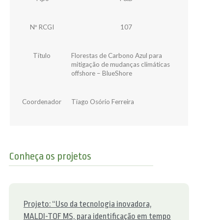
Nº RCGI
107
Título
Florestas de Carbono Azul para
mitigação de mudanças climáticas
offshore – BlueShore
Coordenador
Tiago Osório Ferreira
Conheça os projetos
Projeto: “Uso da tecnologia inovadora,
MALDI-TOF MS, para identificação em tempo