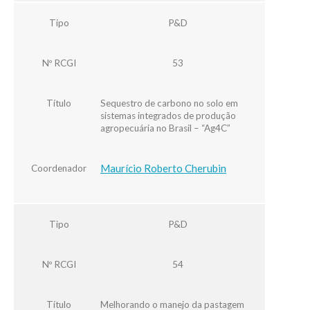
Tipo
P&D
Nº RCGI
53
Título
Sequestro de carbono no solo em
sistemas integrados de produção
agropecuária no Brasil – “Ag4C”
Maurício Roberto Cherubin
Coordenador
Tipo
P&D
Nº RCGI
54
Título
Melhorando o manejo da pastagem