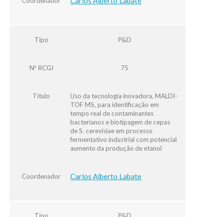
Carlos Alberto Labate
Coordenador
Tipo
P&D
Nº RCGI
75
Título
Uso da tecnologia inovadora, MALDI-
TOF MS, para identificação em
tempo real de contaminantes
bacterianos e biotipagem de cepas
de S. cerevisiae em processo
fermentativo industrial com potencial
aumento da produção de etanol
Carlos Alberto Labate
Coordenador
Tipo
P&D