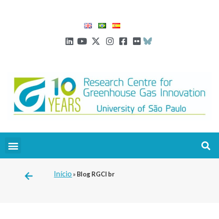
Início
»
Blog RGCI br