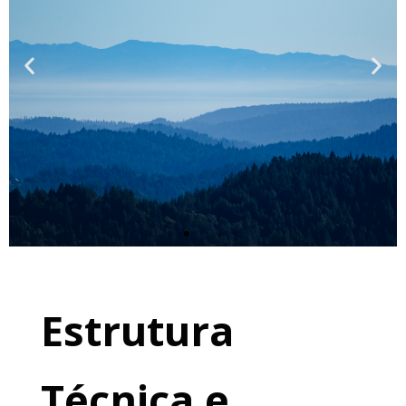
manguezais e
ecossistemas
costeiros
Estrutura
Técnica e