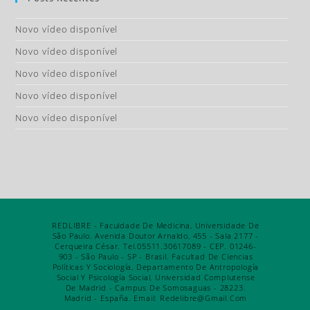
Novo vídeo disponível
Novo vídeo disponível
Novo vídeo disponível
Novo vídeo disponível
Novo vídeo disponível
REDLIBRE - Faculdade De Medicina, Universidade De
São Paulo. Avenida Doutor Arnaldo, 455 - Sala 2177 -
Cerqueira César. Tel.05511.30617089 - CEP. 01246-
903 - São Paulo - SP - Brasil. Facultad De Ciencias
Políticas Y Sociología, Departamento De Antropología
Social Y Psicología Social, Universidad Complutense
De Madrid - Campus De Somosaguas - 28223.
Madrid - España. Email: Redelibre@gmail.com