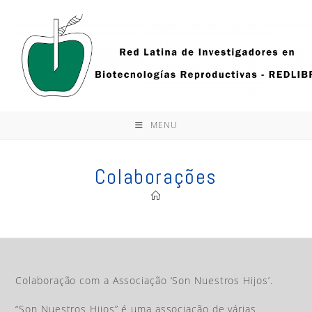
Ir
para
o
conteúdo
MENU
Colaborações
Colaboração com a Associação ‘Son Nuestros Hijos’.
“Son Nuestros Hijos” é uma associação de várias