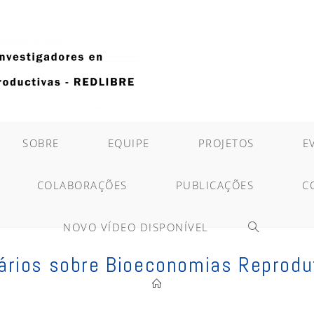
SOBRE
EQUIPE
PROJETOS
E
COLABORAÇÕES
PUBLICAÇÕES
C
NOVO VÍDEO DISPONÍVEL
ALTERNAR
ários sobre Bioeconomias Reprodu
PESQUISA
DO