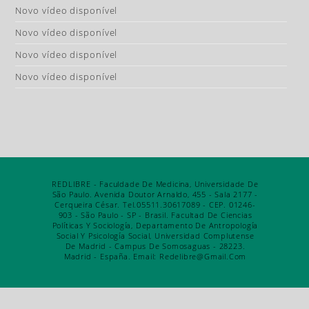
Novo vídeo disponível
Novo vídeo disponível
Novo vídeo disponível
Novo vídeo disponível
REDLIBRE - Faculdade De Medicina, Universidade De
São Paulo. Avenida Doutor Arnaldo, 455 - Sala 2177 -
Cerqueira César. Tel.05511.30617089 - CEP. 01246-
903 - São Paulo - SP - Brasil. Facultad De Ciencias
Políticas Y Sociología, Departamento De Antropología
Social Y Psicología Social, Universidad Complutense
De Madrid - Campus De Somosaguas - 28223.
Madrid - España. Email: Redelibre@gmail.com