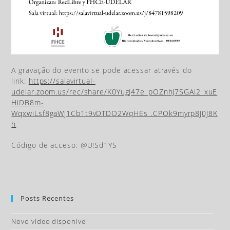
A gravação do evento se pode acessar através do
link:
https://salavirtual-
udelar.zoom.us/rec/share/K0YugJ47e_pOZnhJ7SGAi2_xuE
HiDB8m-
WqxwiLsf8gaWj1Cb1t9vDTDO2WqHEs_.CPOk9myrp8J0J8K
h
Código de acceso: @U!Sd1YS
Posts Recentes
Novo vídeo disponível