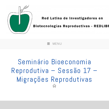
Ir
para
o
conteúdo
MENU
Seminário Bioeconomia
Reprodutiva – Sessão 17 –
Migrações Reprodutivas