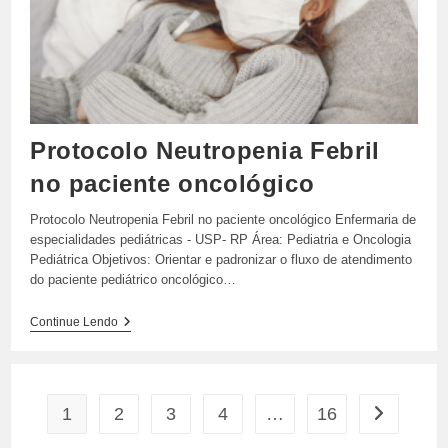
Protocolo Neutropenia Febril
no paciente oncológico
Protocolo Neutropenia Febril no paciente oncológico Enfermaria de
especialidades pediátricas - USP- RP Área: Pediatria e Oncologia
Pediátrica Objetivos: Orientar e padronizar o fluxo de atendimento
do paciente pediátrico oncológico…
Protocolo
Continue Lendo
Neutropenia
Febril
No
Paciente
Oncológico
1
2
3
4
…
16
Ir para a p