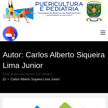
Ir
para
o
conteúdo
Autor:
Carlos Alberto Siqueira
Lima Junior
Este autor escreveu 111 artigos
>
Carlos Alberto Siqueira Lima Junior