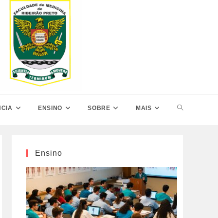
ALTERNAR
NCIA
ENSINO
SOBRE
MAIS
PESQUISA
Ensino
DO
SITE