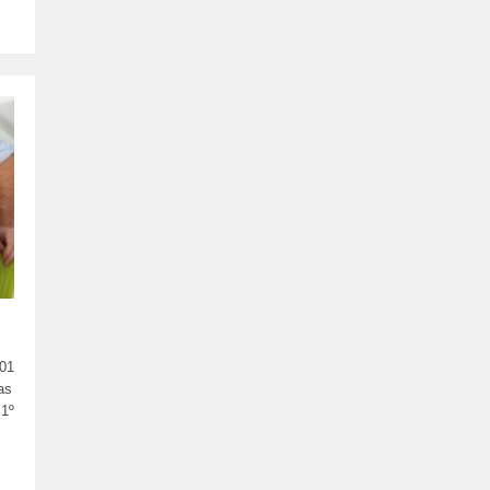
De
Campo–
Técnico
Em
Radiologia
 01
as
 1º