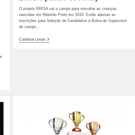
O projeto BRISA vai a campo para reavaliar as crianças
nascidas em Ribeirão Preto em 2010. Estão abertas as
inscrições para Seleção de Candidatos a Bolsa de Supervisor
de campo…
Seleção
Continue Lendo
De
Candidatos
A
a
Bolsa
De
Supervisor
De
Campo
E
Trabalhador
De
Campo
(Geral)
No
Projeto
BRISA
(idade
Escolar)