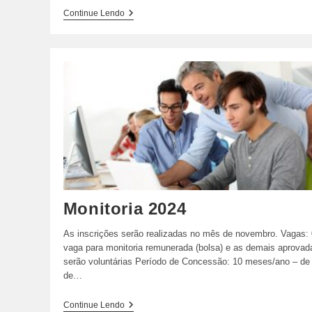
Seleção
Continue Lendo
De
Candidatos
A
Bolsa
De
Supervisor
De
Campo,
Trabalhador
De
Campo
(Geral)
E
Técnico
Em
Radiologia
No
Monitoria 2024
Projeto
BRISA
As inscrições serão realizadas no mês de novembro. Vagas:
(idade
Escolar)
vaga para monitoria remunerada (bolsa) e as demais aprovad
serão voluntárias Período de Concessão: 10 meses/ano – de
de…
Monitoria
Continue Lendo