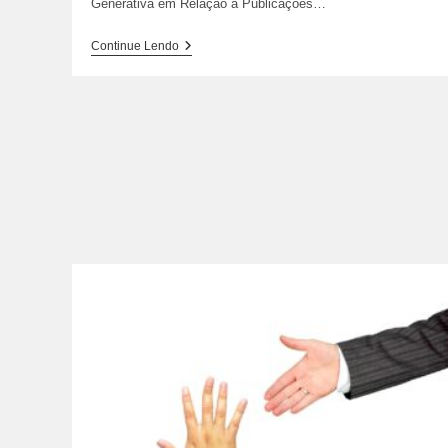
Generativa em Relação a Publicações…
Políticas
Continue Lendo
E
Condições
De
Uso
De
Inteligência
Artificial
(IA)