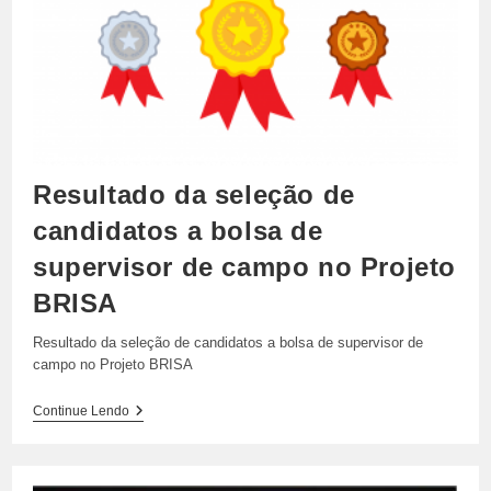
De
Campo
No
Projeto
BRISA
Para
20
E
40
Horas
Semanais
Resultado da seleção de
candidatos a bolsa de
supervisor de campo no Projeto
BRISA
Resultado da seleção de candidatos a bolsa de supervisor de
campo no Projeto BRISA
Resultado
Continue Lendo
Da
Seleção
De
Candidatos