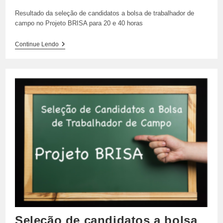
Resultado da seleção de candidatos a bolsa de trabalhador de
campo no Projeto BRISA para 20 e 40 horas
Resultado
Continue Lendo
Da
Seleção
De
Candidatos
A
Bolsa
De
Trabalhador
De
Campo
No
Projeto
BRISA
Para
20
E
40
Horas
Seleção de candidatos a bolsa