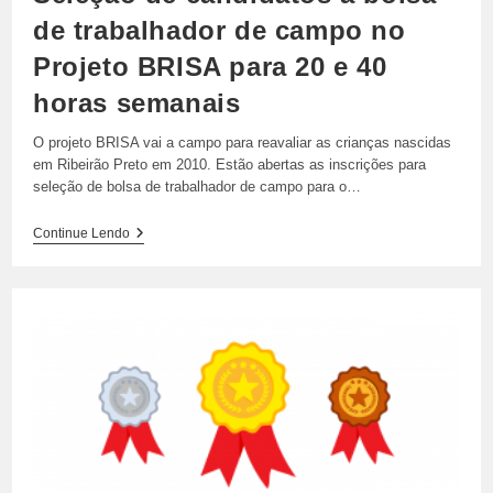
de trabalhador de campo no
Projeto BRISA para 20 e 40
horas semanais
O projeto BRISA vai a campo para reavaliar as crianças nascidas
em Ribeirão Preto em 2010. Estão abertas as inscrições para
seleção de bolsa de trabalhador de campo para o…
Seleção
Continue Lendo
De
Candidatos
A
Bolsa
De
Trabalhador
De
Campo
No
Projeto
BRISA
Para
20
E