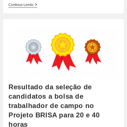
Seleção
Continue Lendo
De
Candidato
A
Bolsa
De
Supervisor
De
Campo
No
Projeto
BRISA
Resultado da seleção de
candidatos a bolsa de
trabalhador de campo no
Projeto BRISA para 20 e 40
horas