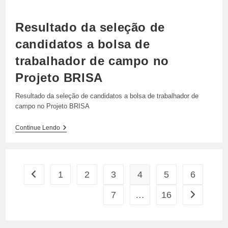
40
Horas
Semanais
Resultado da seleção de
candidatos a bolsa de
trabalhador de campo no
Projeto BRISA
Resultado da seleção de candidatos a bolsa de trabalhador de
campo no Projeto BRISA
Resultado
Continue Lendo
Da
Seleção
De
Candidatos
A
1
2
3
4
5
6
Ir para a página anterior
Bolsa
De
Trabalhador
7
…
16
Ir para a p
De
Campo
No
Projeto