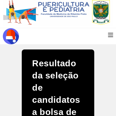
Ir
para
o
conteúdo
Resultado
da seleção
de
candidatos
a bolsa de