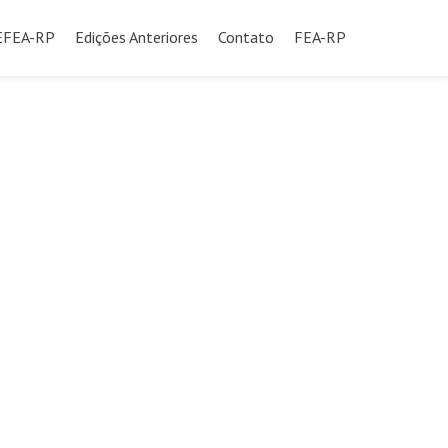
SEFEA-RP
Edições Anteriores
Contato
FEA-RP
údo