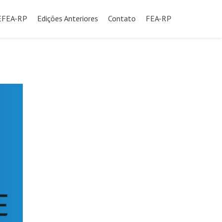
SEFEA-RP
Edições Anteriores
Contato
FEA-RP
údo