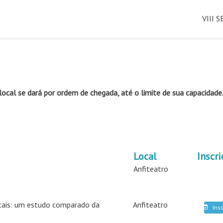
Pular
para
VIII 
o
conte
 local se dará por ordem de chegada, até o limite de sua capacidade
Local
Inscri
Anfiteatro
iscais: um estudo comparado da
Anfiteatro
Ins