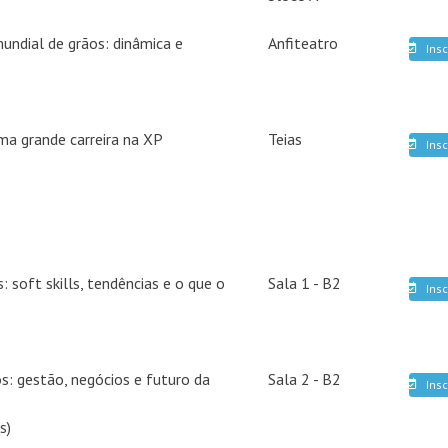
mundial de grãos: dinâmica e
Anfiteatro
Insc
a grande carreira na XP
Teias
Insc
: soft skills, tendências e o que o
Sala 1 - B2
Insc
s: gestão, negócios e futuro da
Sala 2 - B2
Insc
s)