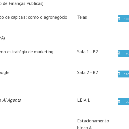
o de Finanças Públicas)
o de capitais: como o agronegócio
Teias
Insc
/A)
omo estratégia de marketing
Sala 1 - B2
Insc
oogle
Sala 2 - B2
Insc
om
AI Agents
LEIA 1
Insc
Estacionamento
bloco A