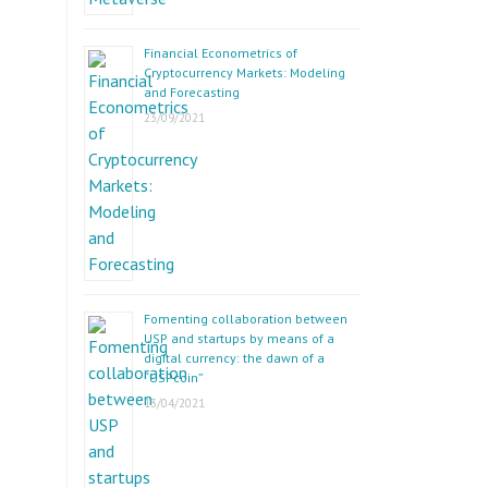
Financial Econometrics of
Cryptocurrency Markets: Modeling
and Forecasting
23/09/2021
Fomenting collaboration between
USP and startups by means of a
digital currency: the dawn of a
“USPcoin”
13/04/2021