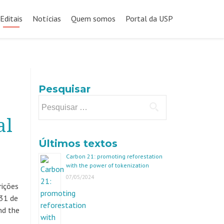
Editais
Notícias
Quem somos
Portal da USP
Pesquisar
Pesquisar
por:
al
Últimos textos
Carbon 21: promoting reforestation
with the power of tokenization
07/05/2024
rições
 31 de
d the