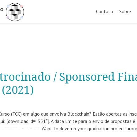
Pular
para
Contato
Sobre
o
conteúdo
trocinado / Sponsored Fin
 (2021)
urso (TCC) em algo que envolva Blockchain? Estão abertas as insc
qui: [download id=”351″]. A data limite para o envio de propostas é
————- Want to develop your graduation project aroun