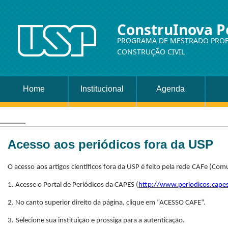
ConstruInova P
PROGRAMA DE MESTRADO PROF
CONSTRUÇÃO CIVIL
Home
Institucional
Agenda
Acesso aos periódicos fora da USP
O acess
o
a
os artigos científicos fora da USP
é feito pela rede
CAFe
(Comu
1. Acesse o Portal de Periódicos da CAPES
(
http://www.periodicos.capes
2. No canto superior direito da página, clique em “
ACESSO CAFE
“.
3.
S
elecione sua instituição e prossiga para a autenticação.