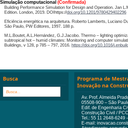
Simulação computacional
(Confirmada)
Building Performance Simulation for Design and Operation. Jan L
Edition. London, 2019. DOIhttps://
doi.org/10.1201/9780429402296
Eficiência energética na arquitetura. Roberto Lamberts, Luciano 
São Paulo, PW Editores, 1997. 188 p.
M.L.Boutet, A.L.Hernández, G.J.Jacobo. Thermo – lighting optimizat
subtropical hot – humid climates: Monitoring and computer simula
Buildings, v 128, p 785 – 797, 2016.
https://doi.org/10.1016/j.enbui
Busca
Programa de Mestra
Inovação na Constr
Av. Prof. Almeida Prado
05508-900 – São Paulo
Edif. de Engenharia Ci
Construção Civil / PC
Tel.: 55 11 2648-6249 
E-mail: inovacao.cons