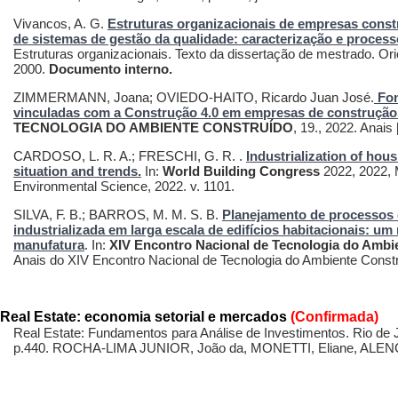
Vivancos, A. G.
Estruturas organizacionais de empresas constr
de sistemas de gestão da qualidade: caracterização e proces
Estruturas organizacionais. Texto da dissertação de mestrado. Or
2000.
Documento interno.
ZIMMERMANN, Joana; OVIEDO-HAITO, Ricardo Juan José.
Fon
vinculadas com a Construção 4.0 em empresas de construção
TECNOLOGIA DO AMBIENTE CONSTRUÍDO
, 19., 2022. Anais
CARDOSO, L. R. A.; FRESCHI, G. R. .
Industrialization of hous
situation and trends.
In:
World Building Congress
2022, 2022, 
Environmental Science, 2022. v. 1101.
SILVA, F. B.; BARROS, M. M. S. B.
Planejamento de processos 
industrializada em larga escala de edifícios habitacionais: u
manufatura
. In:
XIV Encontro Nacional de Tecnologia do Ambi
Anais do XIV Encontro Nacional de Tecnologia do Ambiente Constr
Real Estate: economia setorial e mercados
(Confirmada)
Real Estate: Fundamentos para Análise de Investimentos. Rio de Jan
p.440. ROCHA-LIMA JUNIOR, João da, MONETTI, Eliane, ALENC