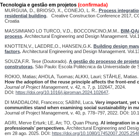
Tecnologia e gestão em projetos
(confirmada)
MURGUIA, D., BRIOSO, X., CONEJO, L. R..
Process integratio
residential building
.
Creative Construction Conference 2017, C
Croatia
MASSIMIANO LO TURCO, V.D., BOCCONCINO,M.M..
BIM-QA/Q
process
.
Architectural Engineering and Design Management. Vol.1
KNOTTEN,V., LAEDRE,O., HANSEN,G.K.
Building design man
factors
.
Architectural Engineering and Design Management. Vol.13
SOUZA,F.R. Tese (Doutorado).
A gestão do processo de projet
construtoras
.
São Paulo: Escola Politécnica da Universidade de 
ROKIO, Matias; AHOLA, Tuomas; ALKKI, Lauri; STÅHLE, Matias
How the adoption of the reuse principle affects the front-end 
Journal of Project Management
, v. 42, n. 7, p. 102647, 2024.
DOI:
https://doi.org/10.1016/j.ijproman.2024.102647
.
DI MADDALONI, Francesco; SABINI, Luca
.
Very important, yet 
communities stand when examining social sustainability in m
Journal of Project Management, v. 40, p. 778–797, 2022. DOI: 10.
AGRI, Merve Erturk; LE, An; TO, Quan Phung.
AI integration in
professionals’ perspectives.
Architectural Engineering and Design
em 28 ago. 2025. DOI:
https://doi.org/10.1080/17452007.2025.254