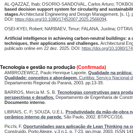
AL-QAZZAZ, Ihab; OSORIO-SANDOVAL, Carlos Arturo; TOKBOL
based decision support system for circularity and sustainabili
stages
.Architectural Engineering and Design Management, [s. l.], 
DOI:
https://doi.org/10.1080/17452007.2025.2566094
.
OSEI-KYEI, Robert; NARBAEV, Timur; FALANA, Justina; OTTAVIAN
Artificial intelligence in achieving carbon-neutral buildings: a 
techniques, their applications and challenges.
Architectural En
publicado online em 22 dez. 2025. DOI:
https://doi.org/10.1080/1
Tecnologia e gestão na produção
(Confirmada)
AMBROZEWICZ, Paulo Henrique Laporte.
Qualidade na prática:
Qualidade: conceitos e abordagem
. Curitiba: Serviço Nacional 
Departamento Regional do Paraná, 2003. pp.13-39.
BARROS, Mercia M. S. B.
Tecnologias construtivas para produç
perspectivas e desafios.
Departamento de Engenharia de Construç
Documento interno
.
LIBRAIS, C. F; SOUZA, U.E.L.
Produtividade da mão-de-obra n
cerâmico interno de parede.
São Paulo, 2002. BT/PCC/316.
Picchi, F.
Oportunidades para aplicação de Lean Thinking na 
Construído, Porto Alegre, v.3 n.1, p. 7-23, jan./mar. 2003. ISSN 