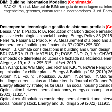
BIM: Building Information Modeling
(Confirmada)
SACKS, R. et al.
Manual de BIM
: um guia de modelagem da infor
engenheiros, gerentes, construtores e incorporadores. 3. ed. Port
Desempenho, tecnologia e gestão de sistemas prediais
(Co
Bessa, V M T; Prado, RTA. Reduction of carbon dioxide emissi
passive technologies in social housing. Energy Policy 83 (201
Ferreira, Fabiana L; Prado, RTA. Measurement of albedo and ana
temperature of building roof materials. 37 (2005) 295-300.
Givoni, B. Climate considerations in building and urban desig
BRUGNERA, R. R.; MATEUS, R.; ROSSIGNOLO, J. A.; CHVATAL, K
o impacto de diferentes soluções de fachada na eficiência ener
Alegre, v. 19, n. 3, p. 295-315, jul./set. 2019.
Lan Wang; Eric Wai Ming Lee; Richard K.K. Yuen;Wei Feng;Cool
optimisation for chiller plants. Energy & Buildings 198 (2019) 
Allouhi;Y. El Fouih; T. Kousksou; A. Jamil; Y. Zeraouli; Y. Mour
buildings: current status and future trends. Journal of Cleaner 
Energy efficiency strategies for Brazilian social housing conside
Optimisation between thermal autonomy, energy consumption a
(2023) 113254.
Optimal retrofit solutions considering thermal comfort and inter
social housing stock. Energy and Buildings 259 (2022) 111915.