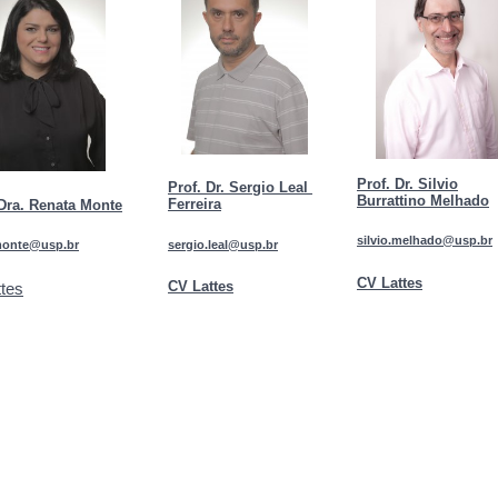
Prof. Dr. Silvio
Prof. Dr. Sergio Leal
Burrattino Melhado
Ferreira
 Dra. Renata Monte
silvio.melhado@usp.br
sergio.leal@usp.br
monte@usp.br
CV Lattes
CV Lattes
tes