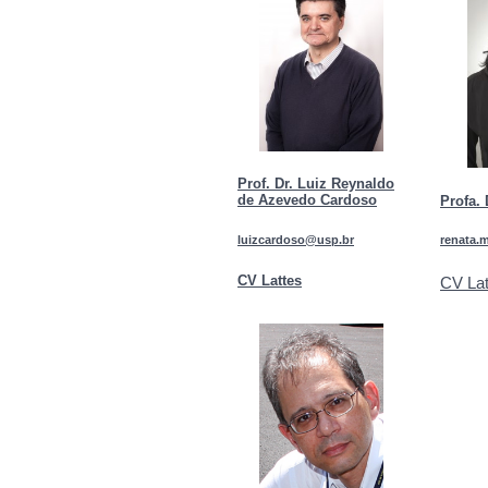
Prof. Dr. Luiz Reynaldo
de Azevedo Cardoso
Profa.
luizcardoso@usp.br
renata.
CV Lattes
CV Lat