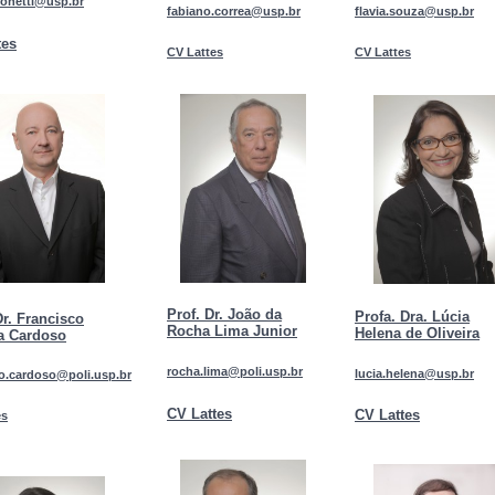
monetti@usp.br
fabiano.correa@usp.br
flavia.souza@usp.br
tes
CV Lattes
CV Lattes
Prof. Dr. João da
Profa. Dra. Lúcia
Dr. Francisco
Rocha Lima Junior
Helena de Oliveira
ra Cardoso
rocha.lima@poli.usp.br
lucia.helena@usp.br
co.cardoso@poli.usp.br
CV Lattes
CV Lattes
es