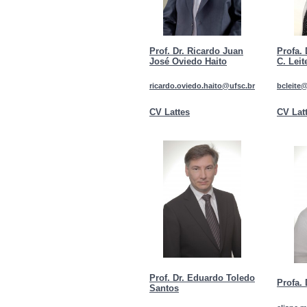
Prof. Dr. Ricardo Juan
Profa.
José Oviedo Haito
C. Leit
ricardo.oviedo.haito@ufsc.br
bcleite
CV Lattes
CV Lat
Prof. Dr. Eduardo Toledo
Profa. 
Santos