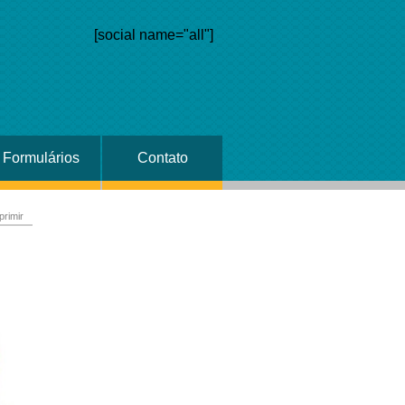
[social name="all"]
Formulários
Contato
primir