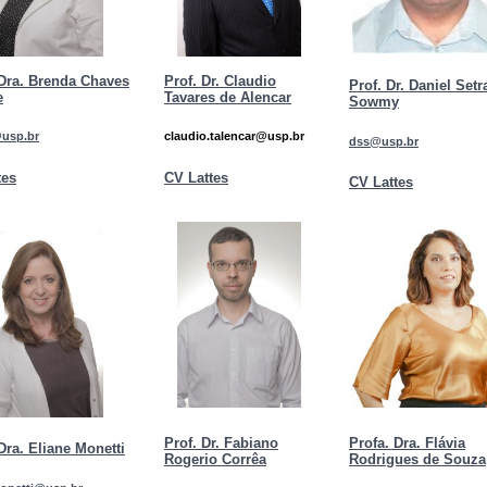
 Dra. Brenda Chaves
Prof. Dr. Claudio
Prof. Dr. Daniel Setr
e
Tavares de Alencar
Sowmy
@usp.br
claudio.talencar@usp.br
dss@usp.br
tes
CV Lattes
CV Lattes
Prof. Dr. Fabiano
Profa. Dra. Flávia
Dra. Eliane Monetti
Rogerio Corrêa
Rodrigues de Souza