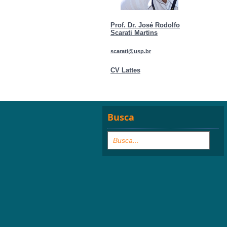
Prof. Dr. José Rodolfo
Scarati Martins
scarati@usp.br
CV Lattes
Busca