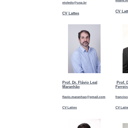
eliane.
etoledo@usp.br
CV Lat
CV Lattes
Prof. Dr. Flávio Leal
P
rof. 
Maranhão
Ferrei
flavio.maranhao@gmail.com
francis
CV Lattes
CV Latt