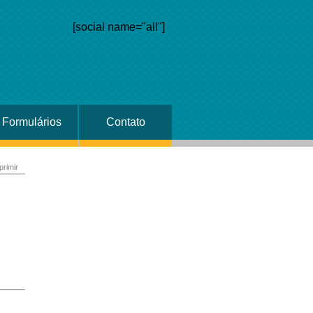
[social name="all"]
Formulários
Contato
primir