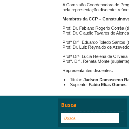
A Comissão Coordenadora do Progr
pela representação discente, reún
Membros da CCP – ConstruInov
Prof. Dr. Fabiano Rogerio Corrêa (ti
Prof. Dr. Claudio Tavares de Alenca
Profª Drª. Eduardo Toledo Santos (ti
Prof. Dr. Luiz Reynaldo de Azeved
Profª Drª. Lúcia Helena de Oliveira (
Profª. Drª. Renata Monte (suplente
Representantes discentes:
Titular:
Jadson Damasceno R
Suplente:
Fabio Elias Gomes
Busca