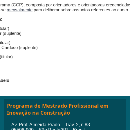
ama (CCP), composta por orientadores e orientadoras credenciada
e-se
mensalmente
para deliberar sobre assuntos referentes ao curso.
a:
tular)
r (suplente)
tular)
o Cardoso (suplente)
titular)
)
abelo
Programa de Mestrado Profissional em
Inovação na Construção
Av. Prof. Almeida Prado – Trav. 2, n.83
05508-900 – São Paulo/SP – Brasil