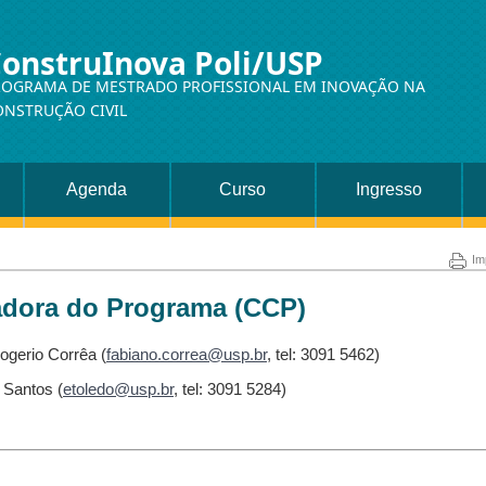
onstruInova Poli/USP
ROGRAMA DE MESTRADO PROFISSIONAL EM INOVAÇÃO NA
ONSTRUÇÃO CIVIL
Agenda
Curso
Ingresso
Im
dora do Programa (CCP)
ogerio Corrêa (
fabiano.correa@usp.br
, tel: 3091 5462)
 Santos (
etoledo@usp.br
, tel: 3091 5284)