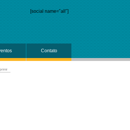
[social name="all"]
entos
Contato
primir