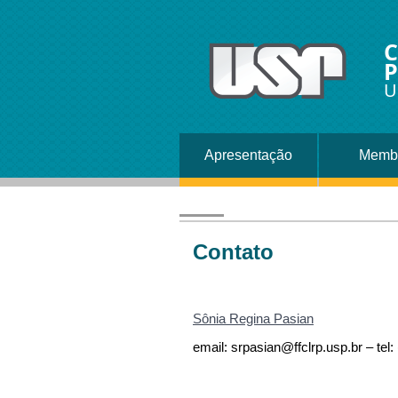
C
P
U
Apresentação
Memb
Contato
Sônia Regina Pasian
email:
srpasian@ffclrp.usp.br
– tel: