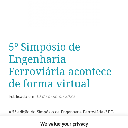
5º Simpósio de
Engenharia
Ferroviária acontece
de forma virtual
Publicado em
30 de maio de 2022
A 5ª edição do Simpósio de Engenharia Ferroviária (SEF-
2022) acontece nos dias 18 e 19 de maio, a partir das 8h,
We value your privacy
de forma virtual. O evento é organizado pela Unicamp,