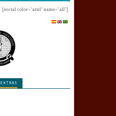
[social color="azul" name="all"]
 EXTRAS