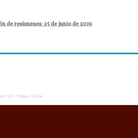
ón de resúmenes: 25 de junio de 2019
 por
SCS - Mídias Online