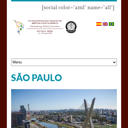
[social color="azul" name="all"]
SÃO PAULO