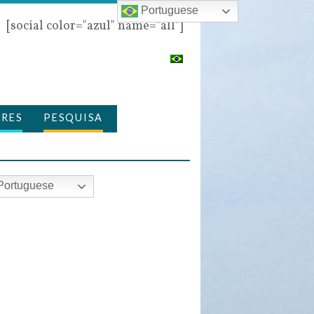
Portuguese
[social color="azul" name="all"]
ORES
PESQUISA
ortuguese