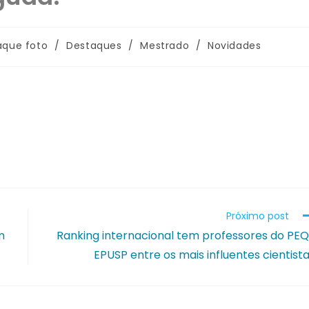
aque foto
/
Destaques
/
Mestrado
/
Novidades
Próximo post
m
Ranking internacional tem professores do PE
EPUSP entre os mais influentes cientist