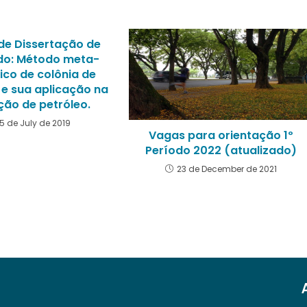
de Dissertação de
do: Método meta-
ico de colônia de
 e sua aplicação na
ção de petróleo.
15 de July de 2019
Vagas para orientação 1º
Período 2022 (atualizado)
23 de December de 2021