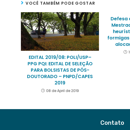
VOCÊ TAMBÉM PODE GOSTAR
Defesa 
Mestra
heuríst
formigas
aloca
EDITAL 2019/08: POLI/USP–
PPG PQI: EDITAL DE SELEÇÃO
PARA BOLSISTAS DE PÓS-
DOUTORADO – PNPD/CAPES
2019
08 de April de 2019
Contato