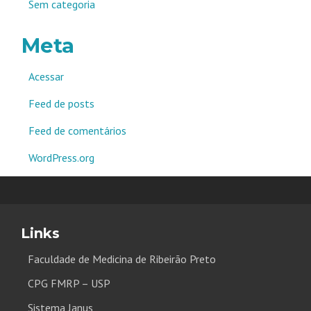
Sem categoria
Meta
Acessar
Feed de posts
Feed de comentários
WordPress.org
Links
Faculdade de Medicina de Ribeirão Preto
CPG FMRP – USP
Sistema Janus