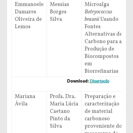
Emmanoele
Messias
Microalga
Damares
Borges
Botryococcus
Oliveira de
Silva
braunii
Usando
Lemos
Fontes
Alternativas de
Carbono para a
Produção de
Biocompostos
em
Biorrefinarias
Download:
Dissertação
Mariana
Profa. Dra.
Preparação e
Ávila
Maria Lúcia
caracterização
Caetano
de material
Pinto da
carbonoso
Silva
proveniente do