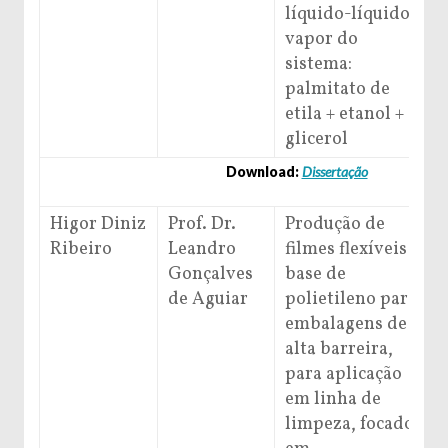
líquido-líquido-
vapor do
sistema:
palmitato de
etila + etanol +
glicerol
Download:
Dissertação
Higor Diniz
Prof. Dr.
Produção de
Ribeiro
Leandro
filmes flexíveis à
Gonçalves
base de
de Aguiar
polietileno para
embalagens de
alta barreira,
para aplicação
em linha de
limpeza, focados