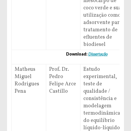
mesocarpo de
coco verde e sua
utilização como
adsorvente para
tratamento de
efluentes de
biodiesel
Download:
Dissertação
Matheus
Prof. Dr.
Estudo
Miguel
Pedro
experimental,
Rodrigues
Felipe Arce
teste de
Pena
Castillo
qualidade /
consistência e
modelagem
termodinâmica
do equilíbrio
líquido-líquido e