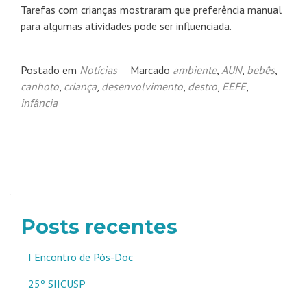
Tarefas com crianças mostraram que preferência manual
para algumas atividades pode ser influenciada.
Postado em
Notícias
Marcado
ambiente
,
AUN
,
bebês
,
canhoto
,
criança
,
desenvolvimento
,
destro
,
EEFE
,
infância
Navegação
por
posts
Posts recentes
I Encontro de Pós-Doc
25º SIICUSP