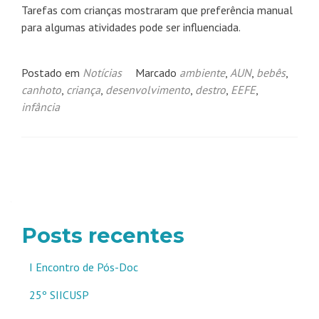
Tarefas com crianças mostraram que preferência manual
para algumas atividades pode ser influenciada.
Postado em
Notícias
Marcado
ambiente
,
AUN
,
bebês
,
canhoto
,
criança
,
desenvolvimento
,
destro
,
EEFE
,
infância
Navegação
por
posts
Posts recentes
I Encontro de Pós-Doc
25º SIICUSP