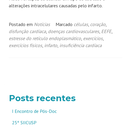
alterações intracelulares causadas pelo infarto.
Postado em
Notícias
Marcado
células
,
coração
,
disfunção cardíaca
,
doenças cardiovasculares
,
EEFE
,
estresse do retículo endoplasmático
,
exercícios
,
exercícios físicos
,
infarto
,
insuficiência cardíaca
Navegação
por
posts
Posts recentes
I Encontro de Pós-Doc
25º SIICUSP