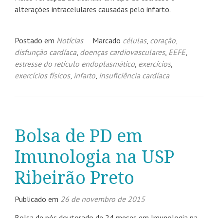
alterações intracelulares causadas pelo infarto.
Postado em
Notícias
Marcado
células
,
coração
,
disfunção cardíaca
,
doenças cardiovasculares
,
EEFE
,
estresse do retículo endoplasmático
,
exercícios
,
exercícios físicos
,
infarto
,
insuficiência cardíaca
Bolsa de PD em
Imunologia na USP
Ribeirão Preto
Publicado em
26 de novembro de 2015
Bolsa de pós doutorado de 24 meses em Imunologia na