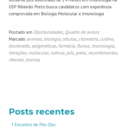
USP Ribeirão Preto busca candidatos com experiência
comprovada em Biologia Molecular e Imunologia
Postado em
Oportunidades
,
Quadro de avisos
Marcado
animais
,
biologia
,
células
,
citometria
,
cultivo
,
doutorado
,
epigenéticas
,
farmácia
,
fluxoa
,
imunologia
,
lterações
,
molecular
,
nativas
,
pós
,
preto
,
recombinantes
,
ribeirão
,
toxinas
Navegação
por
posts
Posts recentes
I Encontro de Pós-Doc