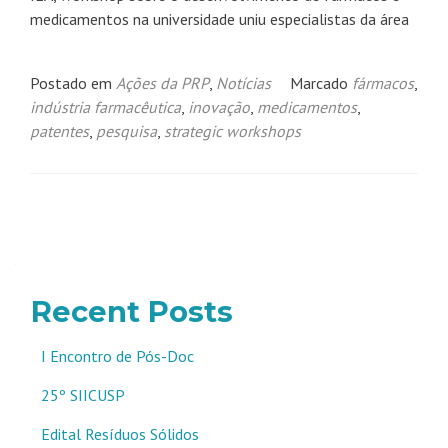
medicamentos na universidade uniu especialistas da área
Postado em
Ações da PRP
,
Notícias
Marcado
fármacos
,
indústria farmacêutica
,
inovação
,
medicamentos
,
patentes
,
pesquisa
,
strategic workshops
Navegação
por
posts
Recent Posts
I Encontro de Pós-Doc
25º SIICUSP
Edital Resíduos Sólidos