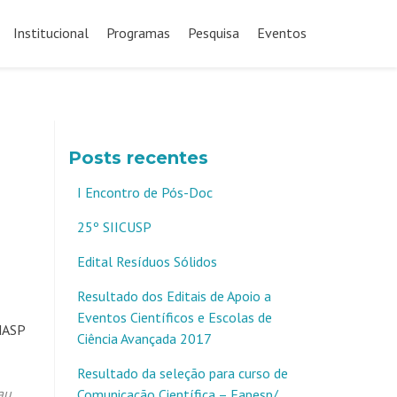
Pular
para
Institucional
Programas
Pesquisa
Eventos
o
conteúdo
Posts recentes
I Encontro de Pós-Doc
25º SIICUSP
Edital Resíduos Sólidos
Resultado dos Editais de Apoio a
Eventos Científicos e Escolas de
 MASP
Ciência Avançada 2017
Resultado da seleção para curso de
au
,
Comunicação Científica – Fapesp/