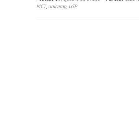
MCT
,
unicamp
,
USP
Navegação
por
posts