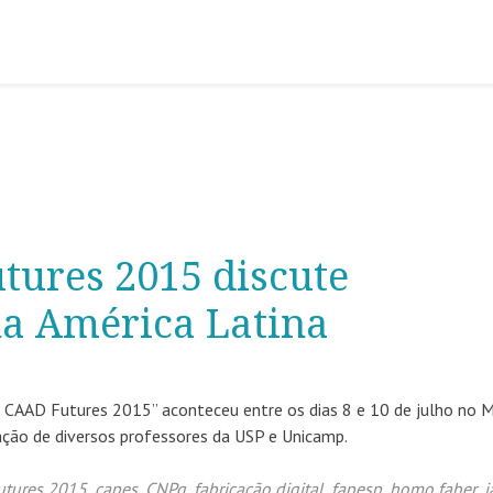
tures 2015 discute
 na América Latina
so CAAD Futures 2015” aconteceu entre os dias 8 e 10 de julho no
ção de diversos professores da USP e Unicamp.
utures 2015
,
capes
,
CNPq
,
fabricação digital
,
fapesp
,
homo faber
,
i