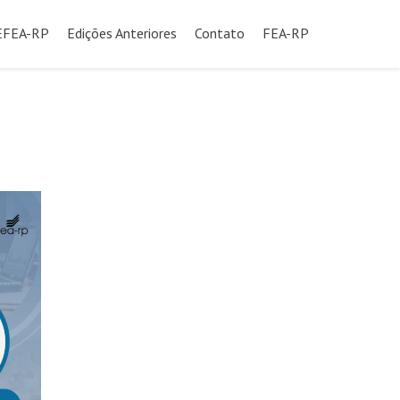
SEFEA-RP
Edições Anteriores
Contato
FEA-RP
údo