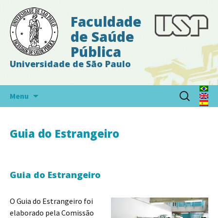
Faculdade
de Saúde
Pública
Universidade de São Paulo
Pular
Pesquisar
Menu
para
por:
o
conteúdo
Guia do Estrangeiro
Guia do Estrangeiro
O Guia do Estrangeiro foi
elaborado pela Comissão